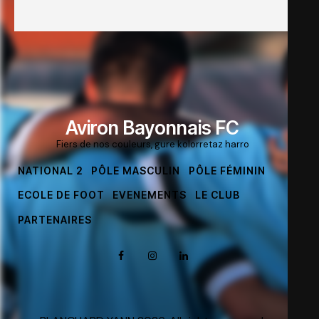
Aviron Bayonnais FC
Fiers de nos couleurs, gure kolorretaz harro
NATIONAL 2
PÔLE MASCULIN
PÔLE FÉMININ
ECOLE DE FOOT
EVENEMENTS
LE CLUB
PARTENAIRES