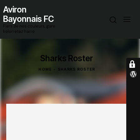
Aviron
Bayonnais FC
Fiers de nos couleurs, gure
kolorretaz harro
Sharks Roster
HOME
SHARKS ROSTER