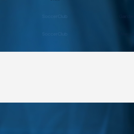
SoccerClub
Gardie
SoccerClub
Milieu 