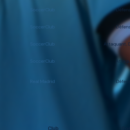
SoccerClub
Défen
SoccerClub
Défen
SoccerClub
Attaquant, 
SoccerClub
Attaq
Real Madrid
Défen
Club
Pos