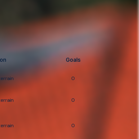
ion
Goals
terrain
0
terrain
0
terrain
0