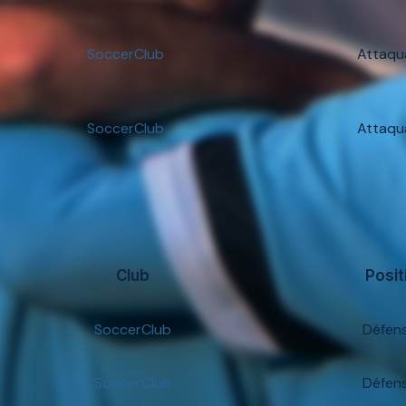
SoccerClub
Attaqu
SoccerClub
Attaqu
Club
Posit
SoccerClub
Défen
SoccerClub
Défen