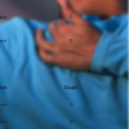
ant
0
ant
0
ion
Goals
seur
0
seur
0