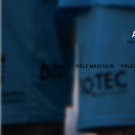
Fie
NATIONAL 2
PÔLE MASCULIN
PÔLE 
BLANC