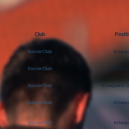
Club
Posit
SoccerClub
Attaqu
SoccerClub
Défens
SoccerClub
Attaquant, 
SoccerClub
Attaqu
SoccerClub
Attaqu