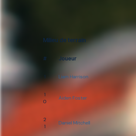
Milieu de terrain
#
Joueur
1
Liam Harrison
1
Aiden Foster
0
2
Daniel Mitchell
1