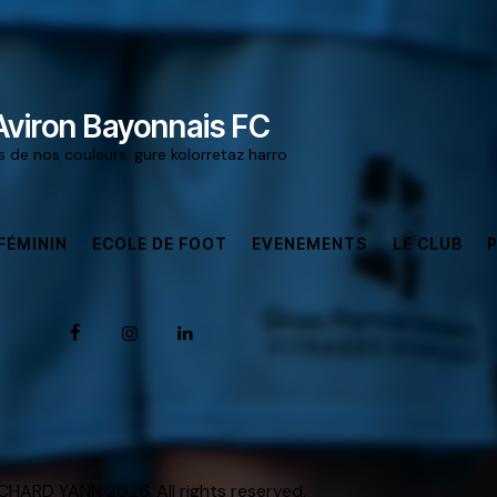
Aviron Bayonnais FC
rs de nos couleurs, gure kolorretaz harro
FÉMININ
ECOLE DE FOOT
EVENEMENTS
LE CLUB
HARD YANN 2026. All rights reserved.