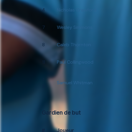
4
Nicholas Crawford
7
Wesley Simmons
8
Caleb Thornton
11
Paul Collingwood
1
Samuel Whitman
2
Gardien de but
#
Joueur