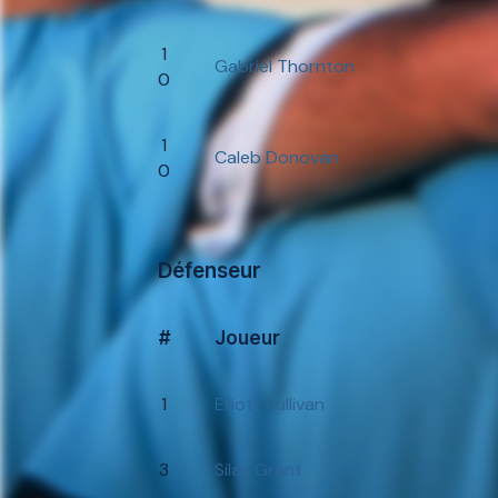
1
Gabriel Thornton
0
1
Caleb Donovan
0
Défenseur
#
Joueur
1
Elliott Sullivan
3
Silas Grant