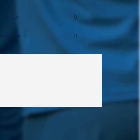
n de but
0
de terrain
0