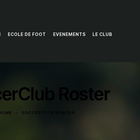
N
ECOLE DE FOOT
EVENEMENTS
LE CLUB
erClub Roster
HOME
SOCCERCLUB ROSTER