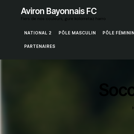
Aviron Bayonnais FC
Fiers de nos couleurs, gure kolorretaz harro
NATIONAL 2
PÔLE MASCULIN
PÔLE FÉMINI
PARTENAIRES
Socc