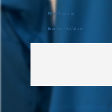
5
Elijah Thornton
6
Brendon McCullum