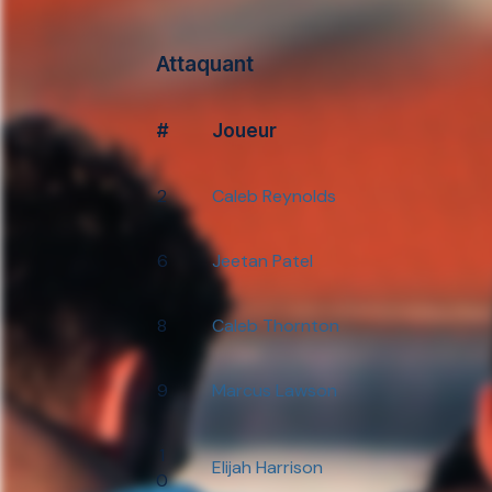
Attaquant
#
Joueur
2
Caleb Reynolds
6
Jeetan Patel
8
Caleb Thornton
9
Marcus Lawson
1
Elijah Harrison
0