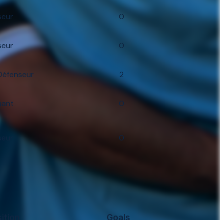
seur
0
seur
0
Défenseur
2
uant
0
seur
0
ition
Goals