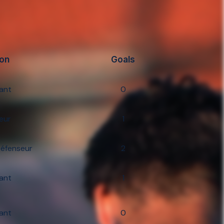
ion
Goals
ant
0
eur
1
Défenseur
2
ant
1
ant
0