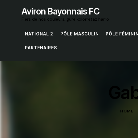
Aviron Bayonnais FC
Fiers de nos couleurs, gure kolorretaz harro
NATIONAL 2
PÔLE MASCULIN
PÔLE FÉMINI
PARTENAIRES
Gab
HOME