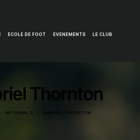
N
ECOLE DE FOOT
EVENEMENTS
LE CLUB
riel Thornton
NATIONAL 2
GABRIEL THORNTON