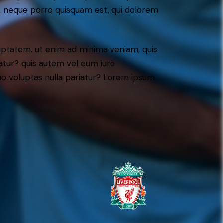
t, neque porro quisquam est, qui dolorem
ptatem. ut enim ad minima veniam, quis
atur? quis autem vel eum iure
 quo voluptas nulla pariatur? Lorem ipsum