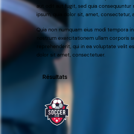
aut odit aut fugit, sed quia consequuntu
ipsum, quia dolor sit, amet, consectetur, ad
Quia non numquam eius modi tempora inc
nostrum exercitationem ullam corporis su
reprehenderit, qui in ea voluptate velit e
dolor sit amet, consectetuer.
Résultats