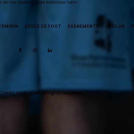
rs de nos couleurs, gure kolorretaz harro
FÉMININ
ECOLE DE FOOT
EVENEMENTS
LE CLUB
HARD YANN 2026. All rights reserved.