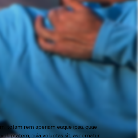
ium, totam rem aperiam eaque ipsa, quae
 voluptatem, quia voluptas sit, aspernatur