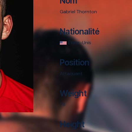
Nom
Gabriel Thornton
Nationalité
États-Unis
Position
Attaquant
Weight
78
Height