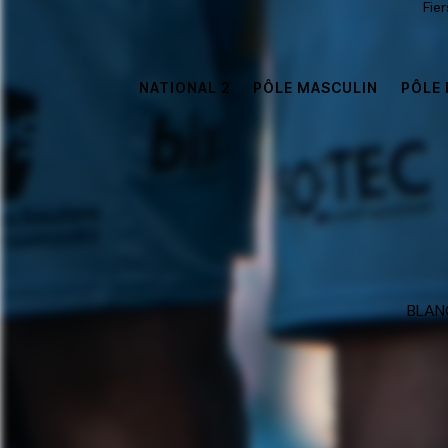
Fie
NATIONAL 2
PÔLE MASCULIN
PÔLE 
BLANC