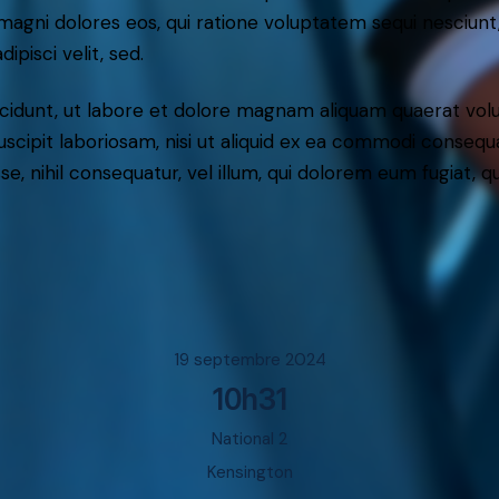
r magni dolores eos, qui ratione voluptatem sequi nesciun
ipisci velit, sed.
idunt, ut labore et dolore magnam aliquam quaerat volu
scipit laboriosam, nisi ut aliquid ex ea commodi consequ
sse, nihil consequatur, vel illum, qui dolorem eum fugiat,
19 septembre 2024
10h31
National 2
Kensington