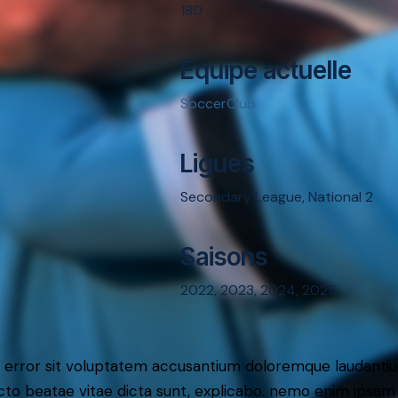
180
Equipe actuelle
SoccerClub
Ligues
Secondary League, National 2
Saisons
2022, 2023, 2024, 2025
tus error sit voluptatem accusantium doloremque laudant
itecto beatae vitae dicta sunt, explicabo. nemo enim ipsam