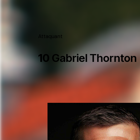
Attaquant
10
Gabriel Thornton