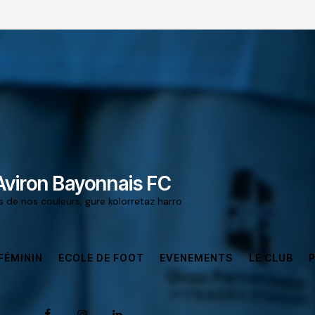
Aviron Bayonnais FC
rs de nos couleurs, gure kolorretaz harro
FÉMININ
ECOLE DE FOOT
EVENEMENTS
LE CLUB