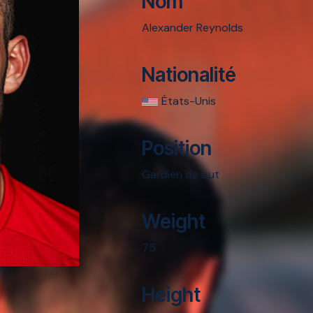
Nom
Alexander Reynolds
Nationalité
États-Unis
Position
Gardien de but
Weight
75
Height