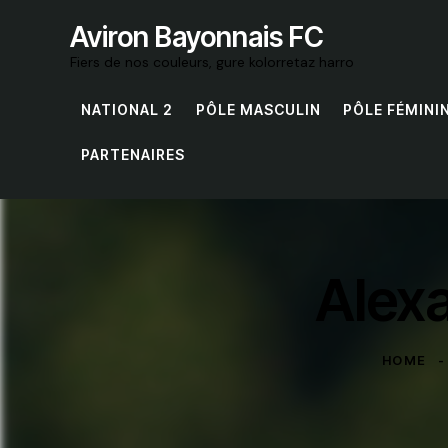
Aviron Bayonnais FC
Fiers de nos couleurs, gure kolorretaz harro
NATIONAL 2
PÔLE MASCULIN
PÔLE FÉMINI
PARTENAIRES
Alex
HOME