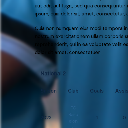
aut odit aut fugit, sed quia consequuntu
ipsum, quia dolor sit, amet, consectetur, ad
Quia non numquam eius modi tempora inc
nostrum exercitationem ullam corporis su
reprehenderit, qui in ea voluptate velit e
dolor sit amet, consectetuer.
National 2
Saison
Club
Goals
Assi
FC
Barc
2023
1
0
elon
a