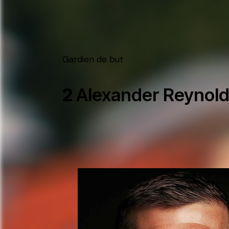
Gardien de but
2
Alexander Reynol