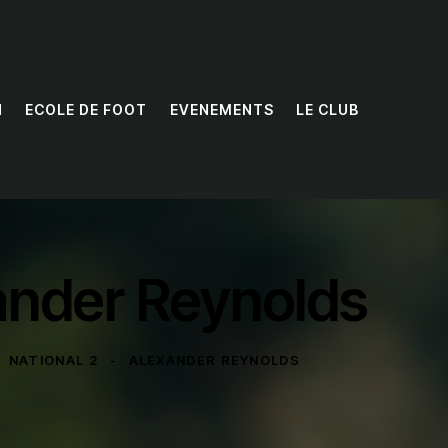
N
ECOLE DE FOOT
EVENEMENTS
LE CLUB
ander Reynolds
NATIONAL 2
ALEXANDER REYNOLDS