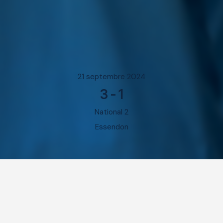
21 septembre 2024
3
-
1
National 2
Essendon