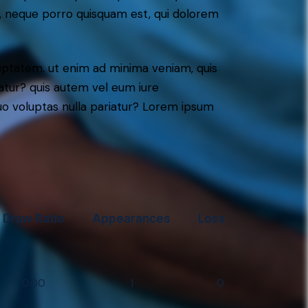
t, neque porro quisquam est, qui dolorem
ptatem. ut enim ad minima veniam, quis
atur? quis autem vel eum iure
 quo voluptas nulla pariatur? Lorem ipsum
Draw Ratio
Appearances
Loss Ratio
0.00
1
0.00