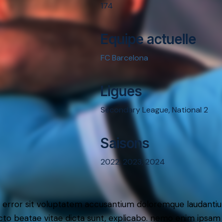
174
Equipe actuelle
FC Barcelona
Ligues
Secondary League, National 2
Saisons
2022, 2023, 2024
tus error sit voluptatem accusantium doloremque laudant
itecto beatae vitae dicta sunt, explicabo. nemo enim ipsam