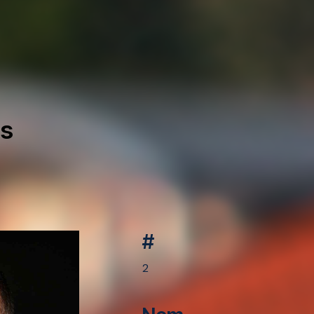
ds
#
2