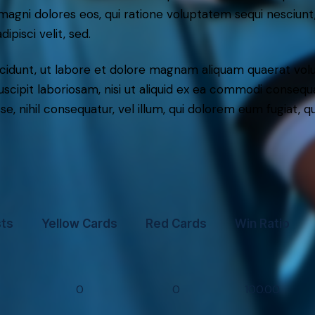
r magni dolores eos, qui ratione voluptatem sequi nesciun
ipisci velit, sed.
idunt, ut labore et dolore magnam aliquam quaerat volu
scipit laboriosam, nisi ut aliquid ex ea commodi consequ
sse, nihil consequatur, vel illum, qui dolorem eum fugiat,
sts
Yellow Cards
Red Cards
Win Ratio
0
0
100.00