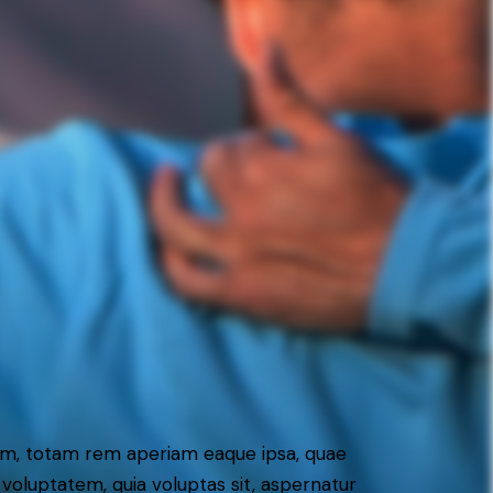
ium, totam rem aperiam eaque ipsa, quae
 voluptatem, quia voluptas sit, aspernatur