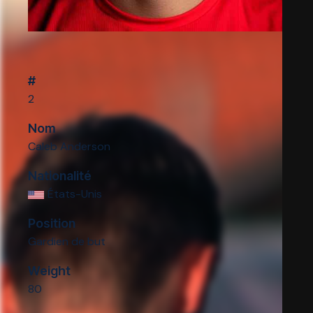
#
2
Nom
Caleb Anderson
Nationalité
États-Unis
Position
Gardien de but
Weight
80