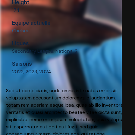
Height
174
Equipe actuelle
Chelsea
Ligues
Secondary League, National 2
Saisons
2022, 2023, 2024
Sed ut perspiciatis, unde omnis iste natus error sit
voluptatem accusantium doloremque laudantium,
totam rem aperiam eaque ipsa, quae ab illo inventore
veritatis et quasi architecto beatae vitae dicta sunt,
explicabo. nemo enim ipsam voluptatem, quia voluptas
sit, aspernatur aut odit aut fugit, sed quia
consequuntur magni dolores eos, qui ratione