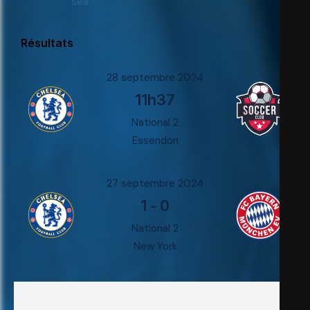
sea
Résultats
28 septembre 2024
11h37
National 2
Essendon
27 septembre 2024
1
-
0
National 2
New York