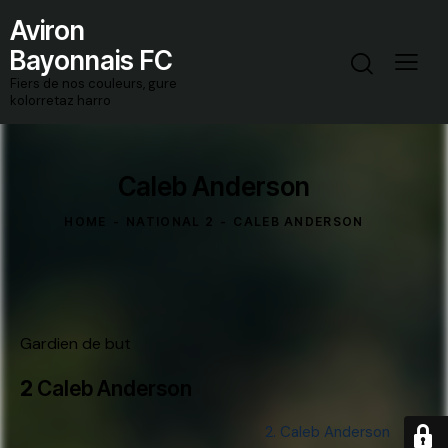
Aviron
Bayonnais FC
Fiers de nos couleurs, gure
kolorretaz harro
Caleb Anderson
HOME
NATIONAL 2
CALEB ANDERSON
Gardien de but
2
Caleb Anderson