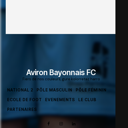
Aviron Bayonnais FC
Fiers de nos couleurs, gure kolorretaz harro
NATIONAL 2
PÔLE MASCULIN
PÔLE FÉMININ
ECOLE DE FOOT
EVENEMENTS
LE CLUB
PARTENAIRES