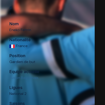
#
1
Nom
Eneko Feltrin
Nationalité
France
Position
Gardien de but
Equipe actuelle
Aviron Bayonnais
Ligues
National 2
Saisons