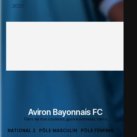
2025
Aviron Bayonnais FC
Fiers de nos couleurs, gure kolorretaz harro
NATIONAL 2
PÔLE MASCULIN
PÔLE FÉMININ