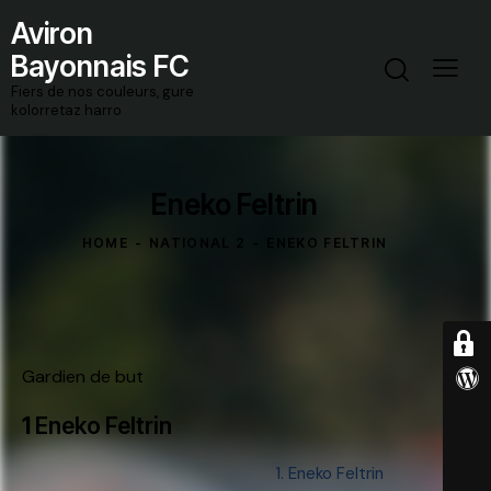
Aviron
Bayonnais FC
Fiers de nos couleurs, gure
kolorretaz harro
Eneko Feltrin
HOME
NATIONAL 2
ENEKO FELTRIN
Gardien de but
1
Eneko Feltrin