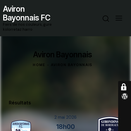
Aviron
Bayonnais FC
Fiers de nos couleurs, gure
kolorretaz harro
Aviron Bayonnais
HOME
AVIRON BAYONNAIS
Résultats
2 mai 2026
18h00