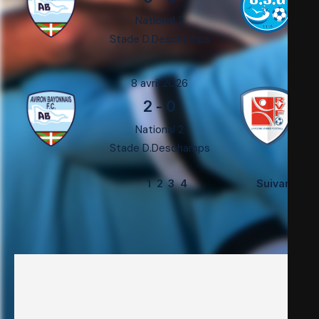
National 2
Stade D.Deschamps
8 avril 2026
2
-
0
National 2
Stade D.Deschamps
1
2
3
4
Suivant