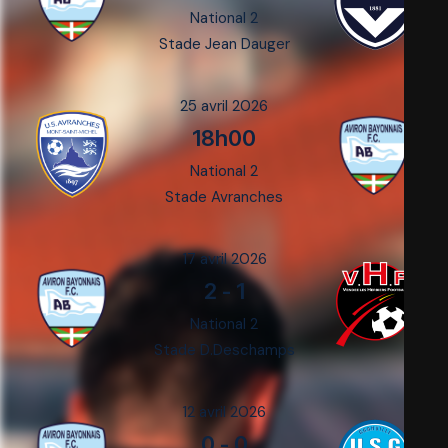
National 2
Stade Jean Dauger
25 avril 2026
18h00
National 2
Stade Avranches
17 avril 2026
2
-
1
National 2
Stade D.Deschamps
12 avril 2026
0
-
0