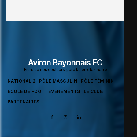
Aviron Bayonnais FC
Fiers de nos couleurs, gure kolorretaz harro
NATIONAL 2
PÔLE MASCULIN
PÔLE FÉMININ
ECOLE DE FOOT
EVENEMENTS
LE CLUB
PARTENAIRES