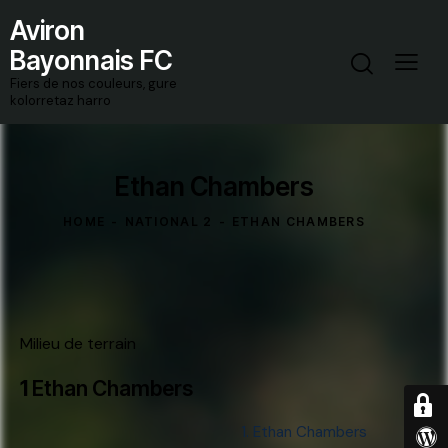
Aviron
Bayonnais FC
Fiers de nos couleurs, gure
kolorretaz harro
Ethan Chambers
HOME
NATIONAL 2
ETHAN CHAMBERS
Milieu de terrain
1
Ethan Chambers