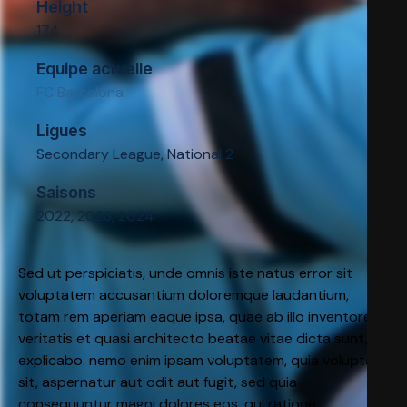
Height
174
Equipe actuelle
FC Barcelona
Ligues
Secondary League, National 2
Saisons
2022, 2023, 2024
Sed ut perspiciatis, unde omnis iste natus error sit
voluptatem accusantium doloremque laudantium,
totam rem aperiam eaque ipsa, quae ab illo inventore
veritatis et quasi architecto beatae vitae dicta sunt,
explicabo. nemo enim ipsam voluptatem, quia voluptas
sit, aspernatur aut odit aut fugit, sed quia
consequuntur magni dolores eos, qui ratione