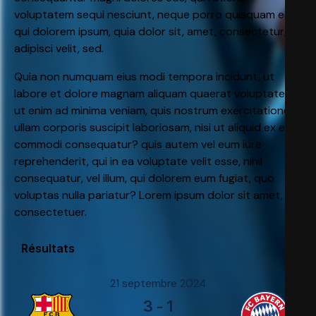
voluptatem sequi nesciunt, neque porro quisquam est,
qui dolorem ipsum, quia dolor sit, amet, consectetur,
adipisci velit, sed.
Quia non numquam eius modi tempora incidunt, ut
labore et dolore magnam aliquam quaerat voluptatem.
ut enim ad minima veniam, quis nostrum exercitationem
ullam corporis suscipit laboriosam, nisi ut aliquid ex ea
commodi consequatur? quis autem vel eum iure
reprehenderit, qui in ea voluptate velit esse, nihil
consequatur, vel illum, qui dolorem eum fugiat, quo
voluptas nulla pariatur? Lorem ipsum dolor sit amet,
consectetuer.
Résultats
21 septembre 2024
3
-
1