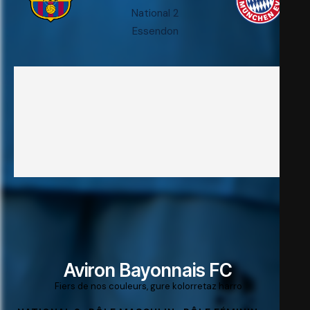
National 2
Essendon
Aviron Bayonnais FC
Fiers de nos couleurs, gure kolorretaz harro