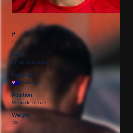
#
1
Nom
Ethan Chambers
Nationalité
Australie
Position
Milieu de terrain
Weight
76