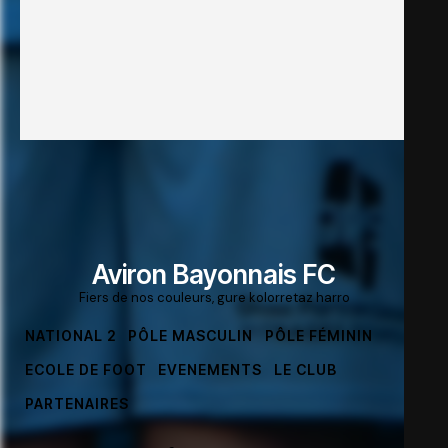
Aviron Bayonnais FC
Fiers de nos couleurs, gure kolorretaz harro
NATIONAL 2
PÔLE MASCULIN
PÔLE FÉMININ
ECOLE DE FOOT
EVENEMENTS
LE CLUB
PARTENAIRES