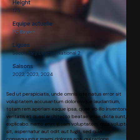
Height
175
Equipe actuelle
FC Bayern
Ligues
Secondary League, National 2
Saisons
2022, 2023, 2024
Sed ut perspiciatis, unde omnis iste natus error sit
voluptatem accusantium doloremque laudantium,
totam rem aperiam eaque ipsa, quae ab illo inventore
veritatis et quasi architecto beatae vitae dicta sunt,
explicabo. nemo enim ipsam voluptatem, quia voluptas
sit, aspernatur aut odit aut fugit, sed quia
consequuntur magni dolores eos, qui ratione