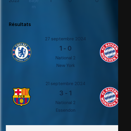
2023
Baye
1
0
0
0
rn
Résultats
27 septembre 2024
1
-
0
National 2
New York
21 septembre 2024
3
-
1
National 2
Essendon