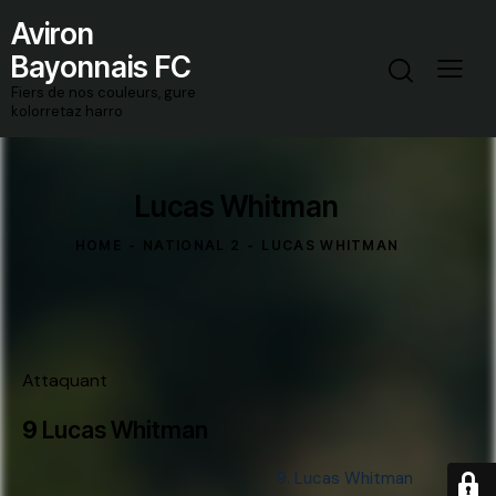
Aviron
Bayonnais FC
Fiers de nos couleurs, gure
kolorretaz harro
Lucas Whitman
HOME
NATIONAL 2
LUCAS WHITMAN
Attaquant
9
Lucas Whitman