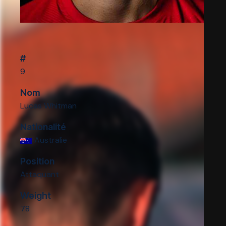
#
9
Nom
Lucas Whitman
Nationalité
Australie
Position
Attaquant
Weight
78