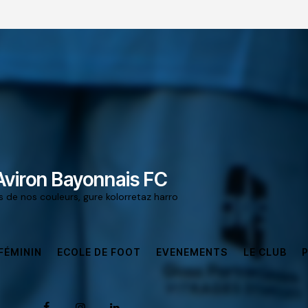
Aviron Bayonnais FC
rs de nos couleurs, gure kolorretaz harro
FÉMININ
ECOLE DE FOOT
EVENEMENTS
LE CLUB