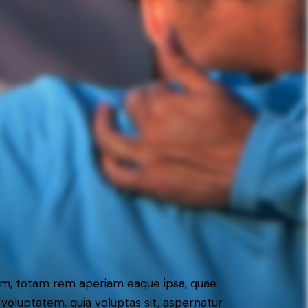
ium, totam rem aperiam eaque ipsa, quae
 voluptatem, quia voluptas sit, aspernatur