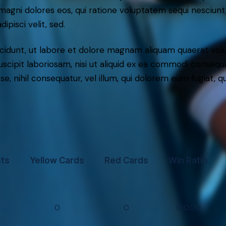
r magni dolores eos, qui ratione voluptatem sequi nesciun
ipisci velit, sed.
idunt, ut labore et dolore magnam aliquam quaerat volu
scipit laboriosam, nisi ut aliquid ex ea commodi consequ
sse, nihil consequatur, vel illum, qui dolorem eum fugiat,
sts
Yellow Cards
Red Cards
Win Ratio
0
0
100.00