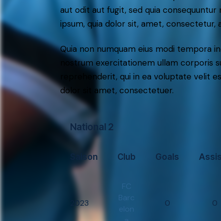
aut odit aut fugit, sed quia consequuntu
ipsum, quia dolor sit, amet, consectetur, ad
Quia non numquam eius modi tempora inc
nostrum exercitationem ullam corporis su
reprehenderit, qui in ea voluptate velit e
dolor sit amet, consectetuer.
National 2
Saison
Club
Goals
Assi
FC
Barc
2023
0
0
elon
a