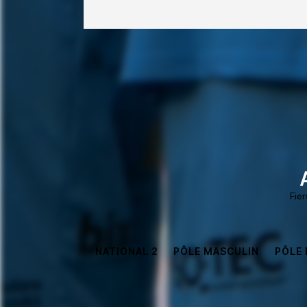
Fie
NATIONAL 2
PÔLE MASCULIN
PÔLE 