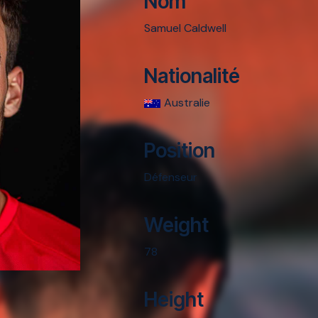
Nom
Samuel Caldwell
Nationalité
Australie
Position
Défenseur
Weight
78
Height