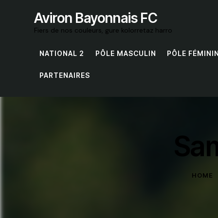
Aviron Bayonnais FC
Fiers de nos couleurs, gure kolorretaz harro
NATIONAL 2
PÔLE MASCULIN
PÔLE FÉMINI
PARTENAIRES
Sam
HOME