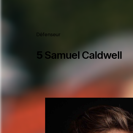
Défenseur
5
Samuel Caldwell