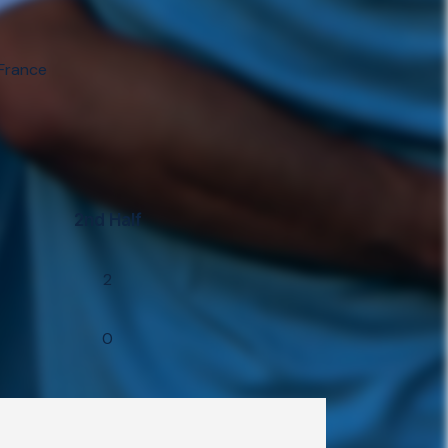
 France
2nd Half
2
0