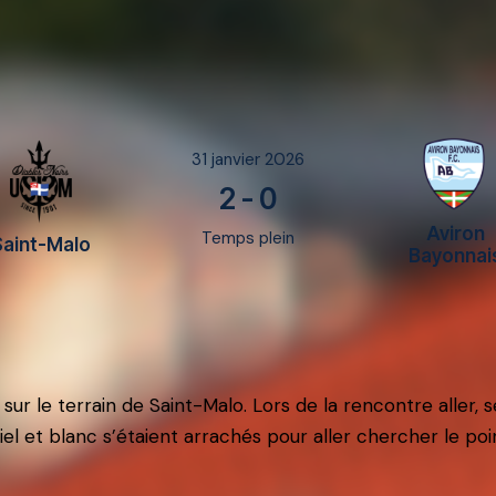
31 janvier 2026
2
-
0
Aviron
Temps plein
Saint-Malo
Bayonnai
ur le terrain de Saint-Malo. Lors de la rencontre aller,
el et blanc s’étaient arrachés pour aller chercher le po