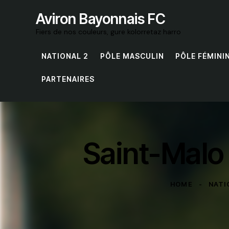
Aviron Bayonnais FC
Fiers de nos couleurs, gure kolorretaz harro
NATIONAL 2
PÔLE MASCULIN
PÔLE FÉMINI
PARTENAIRES
Saint-Malo
HOME
NATI