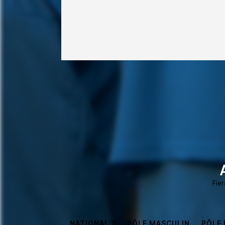
Fie
NATIONAL 2
PÔLE MASCULIN
PÔLE 