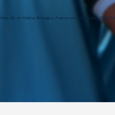
Malo, Ille-et-Vilaine, Bretagne, France métropolitaine, 35400,