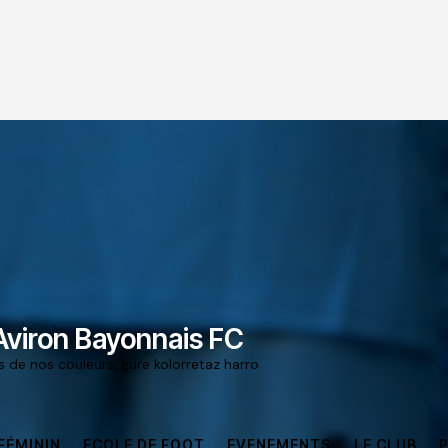
Aviron Bayonnais FC
rs de nos couleurs, gure kolorretaz harro
FÉMININ
ECOLE DE FOOT
EVENEMENTS
LE CLUB