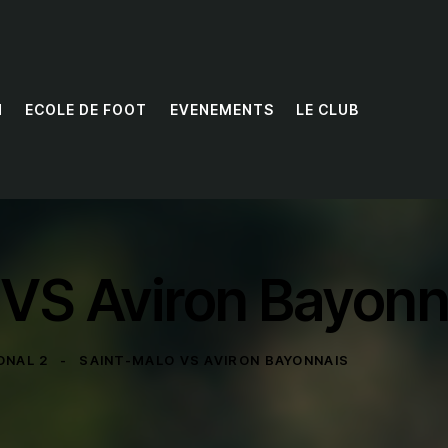
N
ECOLE DE FOOT
EVENEMENTS
LE CLUB
 VS Aviron Bayonn
ONAL 2
SAINT-MALO VS AVIRON BAYONNAIS