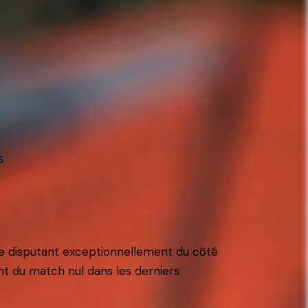
s
 se disputant exceptionnellement du côté
int du match nul dans les derniers