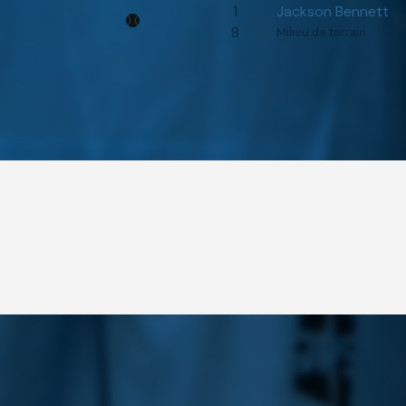
1
Jackson Bennett
8
Milieu de terrain