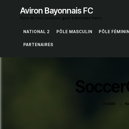
Aviron Bayonnais FC
Fiers de nos couleurs, gure kolorretaz harro
NATIONAL 2
PÔLE MASCULIN
PÔLE FÉMINI
PARTENAIRES
SoccerC
HOME
N