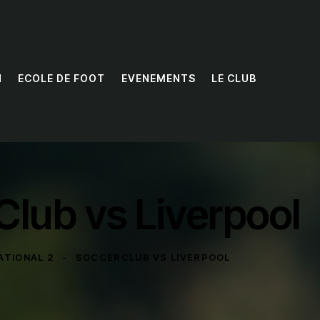
N
ECOLE DE FOOT
EVENEMENTS
LE CLUB
lub vs Liverpool
ATIONAL 2
SOCCERCLUB VS LIVERPOOL