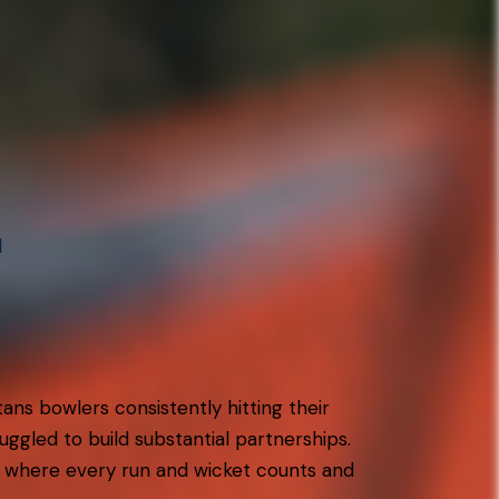
l
s bowlers consistently hitting their
ggled to build substantial partnerships.
, where every run and wicket counts and