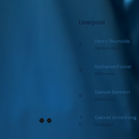
Liverpool
Henry Reynolds
2
Gardien de but
Nathaniel Foster
5
Défenseur
Samuel Bennett
6
Défenseur
1
Gabriel Armstrong
0
Attaquant