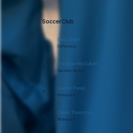
SoccerClub
Silas Grant
3
Défenseur
Brendon McCullum
6
Gardien de but
Jeetan Patel
6
Attaquant
Caleb Thornton
8
Attaquant