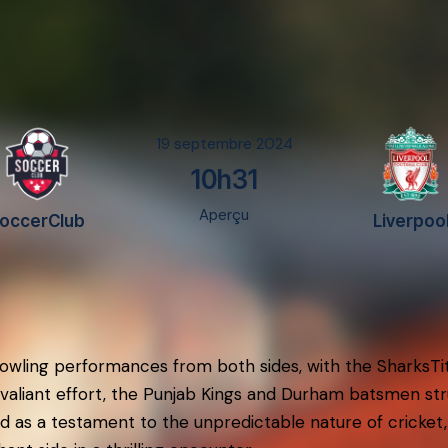
19 septembre 2024
10h31
Aperçu
occerClub
Liverpoo
ling performances from both sides, with the SharksTitan
valiant effort, the Punjab Kings and Durham batsmen stru
d as a testament to the unpredictable nature of cricket