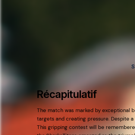
S
Récapitulatif
The match was marked by exceptional bow
targets and creating pressure. Despite a 
This gripping contest will be remembere