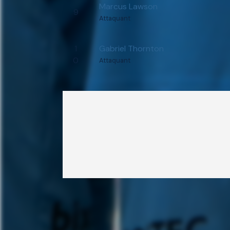
Marcus Lawson
9
Attaquant
1
Gabriel Thornton
0
Attaquant