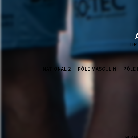
Fie
NATIONAL 2
PÔLE MASCULIN
PÔLE 
BLANC