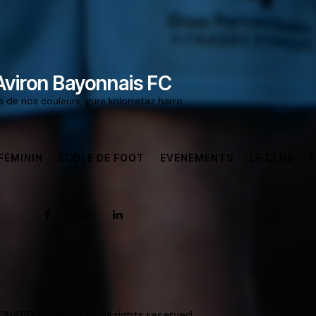
Aviron Bayonnais FC
rs de nos couleurs, gure kolorretaz harro
FÉMININ
ECOLE DE FOOT
EVENEMENTS
LE CLUB
HARD YANN 2026. All rights reserved.