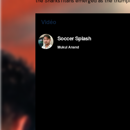
the SharksTitans emerged as the triumphan
Vidéo