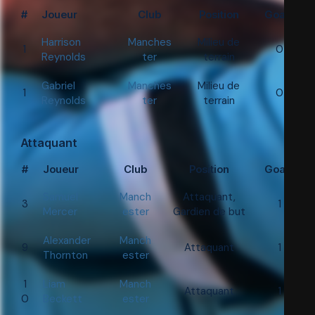
#
Joueur
Club
Position
Goals
Harrison
Manches
Milieu de
1
0
Reynolds
ter
terrain
Gabriel
Manches
Milieu de
1
0
Reynolds
ter
terrain
Attaquant
#
Joueur
Club
Position
Goals
Samuel
Manch
Attaquant,
3
1
Mercer
ester
Gardien de but
Alexander
Manch
9
Attaquant
1
Thornton
ester
1
Liam
Manch
Attaquant
1
0
Beckett
ester