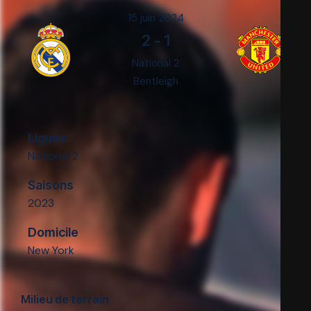
15 juin 2024
2
-
1
National 2
Bentleigh
Ligues
National 2
Saisons
2023
Domicile
New York
Milieu de terrain