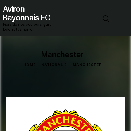
Aviron
Bayonnais FC
Fiers de nos couleurs, gure
kolorretaz harro
Manchester
HOME
NATIONAL 2
MANCHESTER