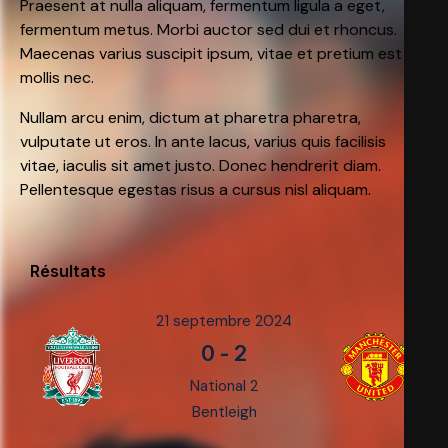
Praesent at nulla aliquam, fermentum ligula a eget,
fermentum metus. Morbi auctor sed dui et rhoncus.
Maecenas varius suscipit ipsum, vitae et pretium est
mollis nec.
Nullam arcu enim, dictum at pharetra pharetra,
vulputate ut eros. In ante lacus, varius quis facilisis
vitae, iaculis sit amet justo. Donec hendrerit diam.
Pellentesque egestas risus a cursus nisl aliquam.
Résultats
21 septembre 2024
0
-
2
National 2
Bentleigh