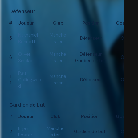
Défenseur
#
Joueur
Club
Position
Goals
Nathaniel
Manche
5
Défenseur
0
Bennett
ster
Oliver
Manche
Défenseur,
6
0
Sinclair
ster
Gardien de but
Paul
1
Manche
Collingwoo
Défenseur
0
1
ster
d
Gardien de but
#
Joueur
Club
Position
Goals
Elijah
Manche
2
Gardien de but
0
Foster
ster