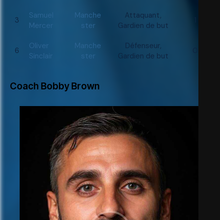
Samuel
Manche
Attaquant,
3
1
Mercer
ster
Gardien de but
Oliver
Manche
Défenseur,
6
0
Sinclair
ster
Gardien de but
Coach
Bobby Brown