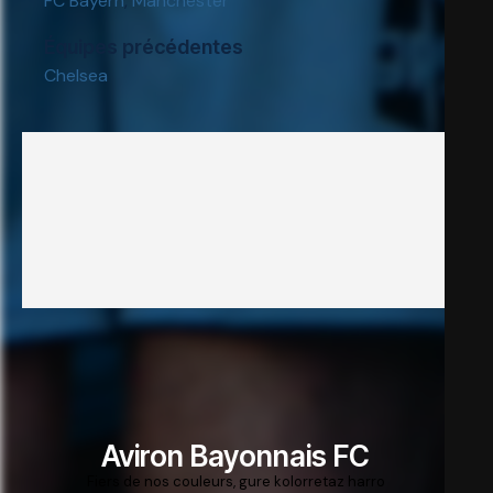
FC Bayern
,
Manchester
Équipes précédentes
Chelsea
Aviron Bayonnais FC
Fiers de nos couleurs, gure kolorretaz harro