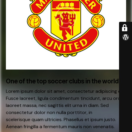
One of the top soccer clubs in the world
Lorem ipsum dolor sit amet, consectetur adipiscing elit.
Fusce laoreet, ligula condimentum tincidunt, arcu orci
laoreet massa, nec sagittis elit urna in diam. Sed
consectetur dolor non nulla porttitor, in
scelerisque quam ultricies. Phasellus et ipsum justo.
Aenean fringilla a fermentum mauris non venenatis.