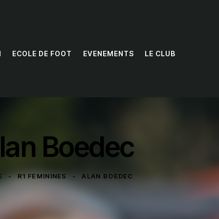
N
ECOLE DE FOOT
EVENEMENTS
LE CLUB
lan Boedec
E
R1 FEMININES
ALAN BOEDEC