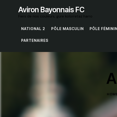
Aviron Bayonnais FC
Fiers de nos couleurs, gure kolorretaz harro
NATIONAL 2
PÔLE MASCULIN
PÔLE FÉMINI
PARTENAIRES
A
HOM