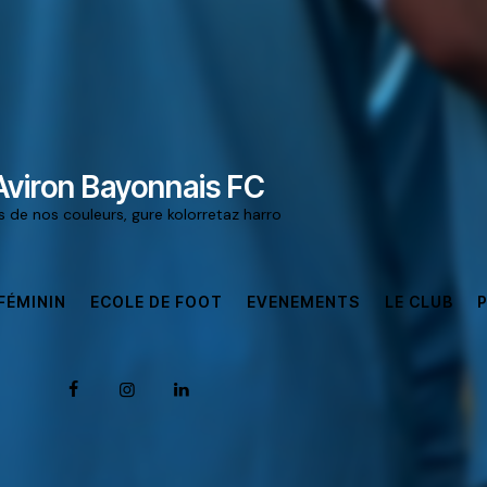
Aviron Bayonnais FC
rs de nos couleurs, gure kolorretaz harro
FÉMININ
ECOLE DE FOOT
EVENEMENTS
LE CLUB