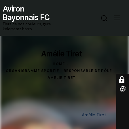
Aviron
Bayonnais FC
Fiers de nos couleurs, gure
kolorretaz harro
Amélie Tiret
HOME
ORGANIGRAMME SPORTIF - RESPONSABLE DE PÔLE
AMÉLIE TIRET