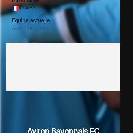
Nationalité
France
Equipe actuelle
Aviron Bayonnais
Aviron Bayonnais FC