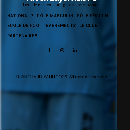
Fiers de nos couleurs, gure kolorretaz harro
NATIONAL 2
PÔLE MASCULIN
PÔLE FÉMININ
ECOLE DE FOOT
EVENEMENTS
LE CLUB
PARTENAIRES
BLANCHARD YANN 2026. All rights reserved.