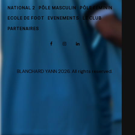
NATIONAL 2
PÔLE MASCULIN
PÔLE FÉMININ
ECOLE DE FOOT
EVENEMENTS
LE CLUB
PARTENAIRES
BLANCHARD YANN 2026. All rights reserved.