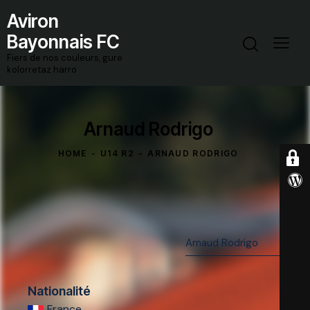
Aviron
Bayonnais FC
Fiers de nos couleurs, gure
kolorretaz harro
Arnaud Rodrigo
HOME
U14 R2
ARNAUD RODRIGO
Nationalité
France