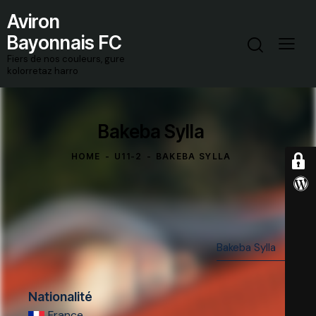
Aviron
Bayonnais FC
Fiers de nos couleurs, gure
kolorretaz harro
Bakeba Sylla
HOME
U11-2
BAKEBA SYLLA
Nationalité
France