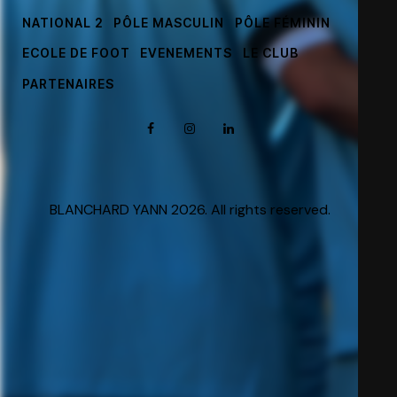
NATIONAL 2
PÔLE MASCULIN
PÔLE FÉMININ
ECOLE DE FOOT
EVENEMENTS
LE CLUB
PARTENAIRES
BLANCHARD YANN 2026. All rights reserved.