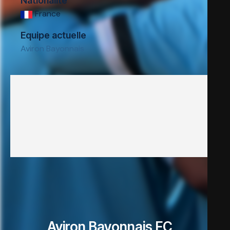
Nationalité
France
Equipe actuelle
Aviron Bayonnais
Aviron Bayonnais FC