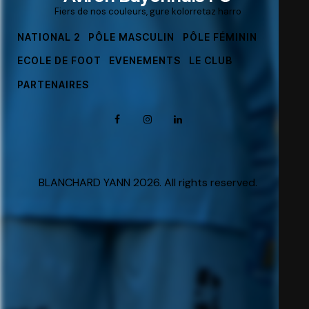
Fiers de nos couleurs, gure kolorretaz harro
NATIONAL 2
PÔLE MASCULIN
PÔLE FÉMININ
ECOLE DE FOOT
EVENEMENTS
LE CLUB
PARTENAIRES
BLANCHARD YANN 2026. All rights reserved.