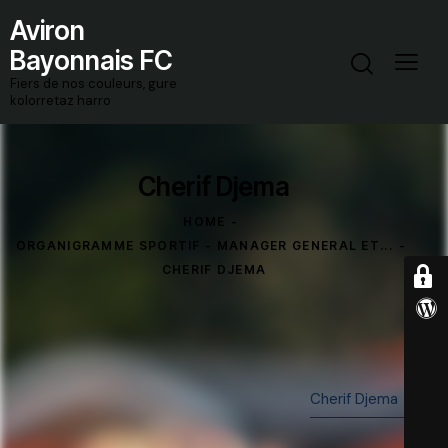
Aviron
Bayonnais FC
Fiers de nos couleurs, gure
kolorretaz harro
Cherif Djema
HOME
ORGANIGRAMME SPORTIF - MANAGER GENERAL ET...
CHERIF DJEMA