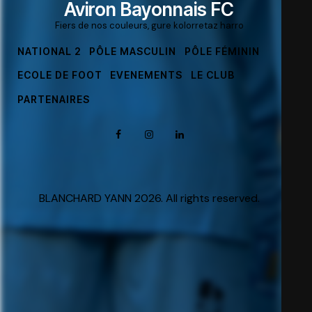
Aviron Bayonnais FC
Fiers de nos couleurs, gure kolorretaz harro
NATIONAL 2
PÔLE MASCULIN
PÔLE FÉMININ
ECOLE DE FOOT
EVENEMENTS
LE CLUB
PARTENAIRES
BLANCHARD YANN 2026. All rights reserved.