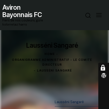
Aviron
Bayonnais FC
Fiers de nos couleurs, gure
kolorretaz harro
Lausséni Sangaré
HOME
ORGANIGRAMME ADMINISTRATIF - LE COMITÉ
DIRECTEUR
LAUSSÉNI SANGARÉ