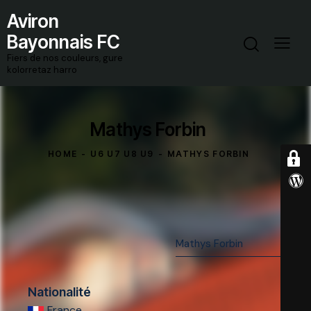
Aviron
Bayonnais FC
Fiers de nos couleurs, gure
kolorretaz harro
Mathys Forbin
HOME
U6 U7 U8 U9
MATHYS FORBIN
Nationalité
France