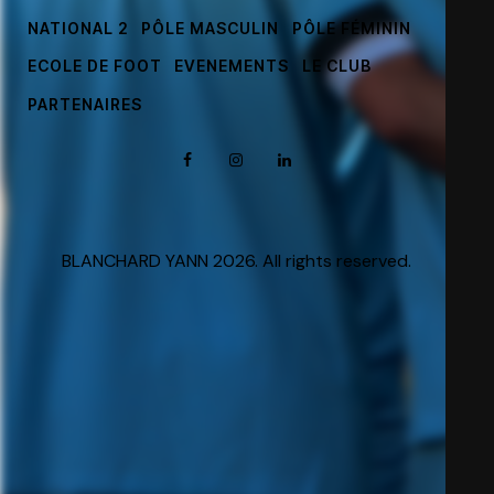
NATIONAL 2
PÔLE MASCULIN
PÔLE FÉMININ
ECOLE DE FOOT
EVENEMENTS
LE CLUB
PARTENAIRES
BLANCHARD YANN 2026. All rights reserved.