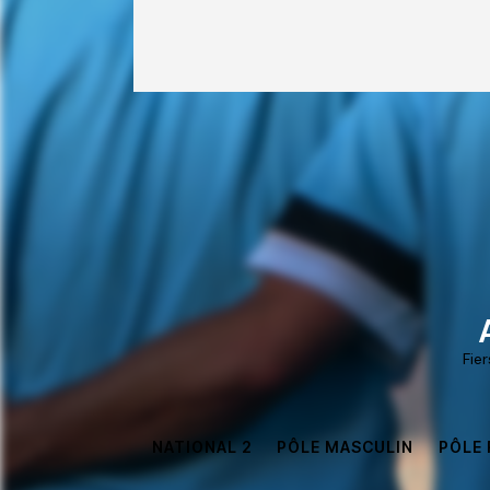
Fie
NATIONAL 2
PÔLE MASCULIN
PÔLE 