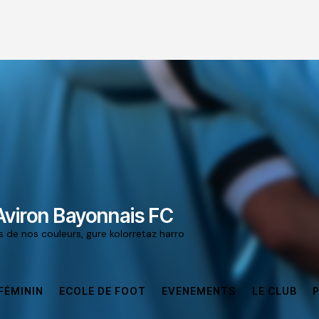
Aviron Bayonnais FC
rs de nos couleurs, gure kolorretaz harro
FÉMININ
ECOLE DE FOOT
EVENEMENTS
LE CLUB