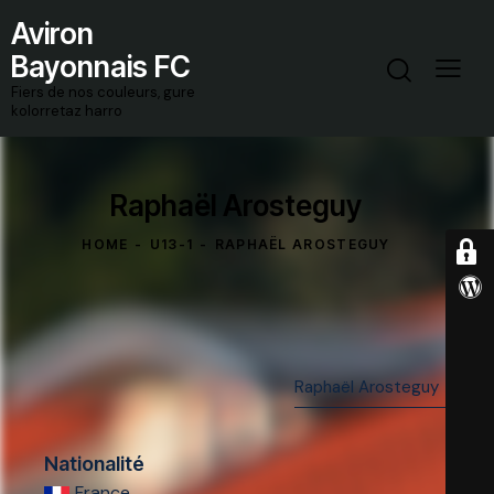
Aviron
Bayonnais FC
Fiers de nos couleurs, gure
kolorretaz harro
Raphaël Arosteguy
HOME
U13-1
RAPHAËL AROSTEGUY
Nationalité
France