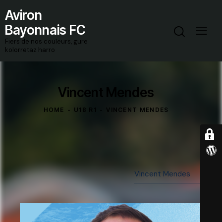
Aviron
Bayonnais FC
Fiers de nos couleurs, gure
kolorretaz harro
Vincent Mendes
HOME
U18 R1
VINCENT MENDES