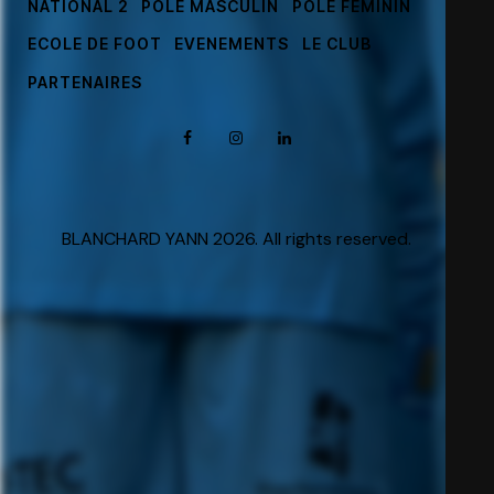
NATIONAL 2
PÔLE MASCULIN
PÔLE FÉMININ
ECOLE DE FOOT
EVENEMENTS
LE CLUB
PARTENAIRES
BLANCHARD YANN 2026. All rights reserved.