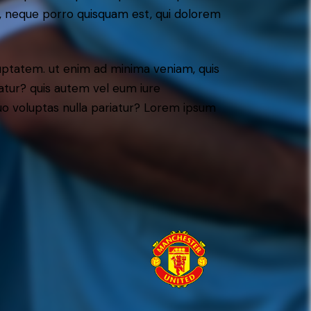
t, neque porro quisquam est, qui dolorem
ptatem. ut enim ad minima veniam, quis
atur? quis autem vel eum iure
 quo voluptas nulla pariatur? Lorem ipsum