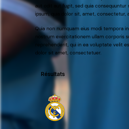
aut odit aut fugit, sed quia consequuntu
ipsum, quia dolor sit, amet, consectetur, ad
Quia non numquam eius modi tempora inc
nostrum exercitationem ullam corporis su
reprehenderit, qui in ea voluptate velit e
dolor sit amet, consectetuer.
Résultats