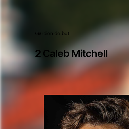
Gardien de but
2
Caleb Mitchell