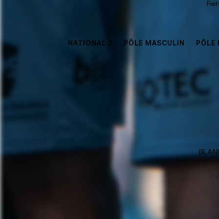
Fie
NATIONAL 2
PÔLE MASCULIN
PÔLE 
BLANC