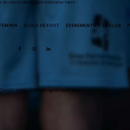
rs de nos couleurs, gure kolorretaz harro
FÉMININ
ECOLE DE FOOT
EVENEMENTS
LE CLUB
HARD YANN 2026. All rights reserved.