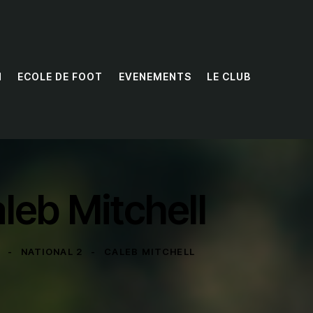
N
ECOLE DE FOOT
EVENEMENTS
LE CLUB
leb Mitchell
NATIONAL 2
CALEB MITCHELL