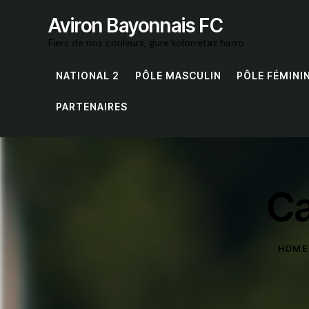
Aviron Bayonnais FC
Fiers de nos couleurs, gure kolorretaz harro
NATIONAL 2
PÔLE MASCULIN
PÔLE FÉMINI
PARTENAIRES
Ca
HOME