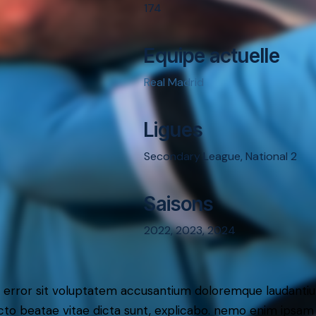
174
Equipe actuelle
Real Madrid
Ligues
Secondary League, National 2
Saisons
2022, 2023, 2024
tus error sit voluptatem accusantium doloremque laudant
itecto beatae vitae dicta sunt, explicabo. nemo enim ipsam