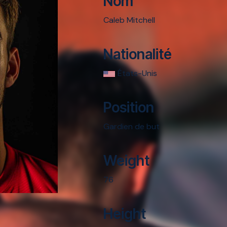
Nom
Caleb Mitchell
Nationalité
États-Unis
Position
Gardien de but
Weight
76
Height