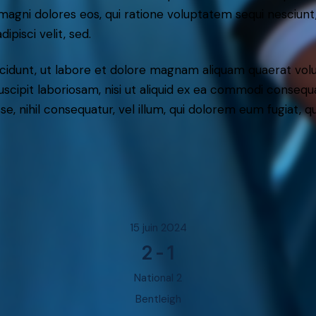
r magni dolores eos, qui ratione voluptatem sequi nesciun
ipisci velit, sed.
idunt, ut labore et dolore magnam aliquam quaerat volu
scipit laboriosam, nisi ut aliquid ex ea commodi consequ
sse, nihil consequatur, vel illum, qui dolorem eum fugiat,
15 juin 2024
2
-
1
National 2
Bentleigh