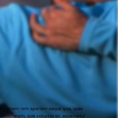
ium, totam rem aperiam eaque ipsa, quae
 voluptatem, quia voluptas sit, aspernatur