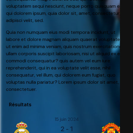
voluptatem sequi nesciunt, neque porro quisquam est,
qui dolorem ipsum, quia dolor sit, amet, consectetur,
adipisci velit, sed.
Quia non numquam eius modi tempora incidunt, ut
labore et dolore magnam aliquam quaerat voluptatem.
ut enim ad minima veniam, quis nostrum exercitationem
ullam corporis suscipit laboriosam, nisi ut aliquid ex ea
commodi consequatur? quis autem vel eum iure
reprehenderit, qui in ea voluptate velit esse, nihil
consequatur, vel illum, qui dolorem eum fugiat, quo
voluptas nulla pariatur? Lorem ipsum dolor sit amet,
consectetuer.
Résultats
15 juin 2024
2
-
1