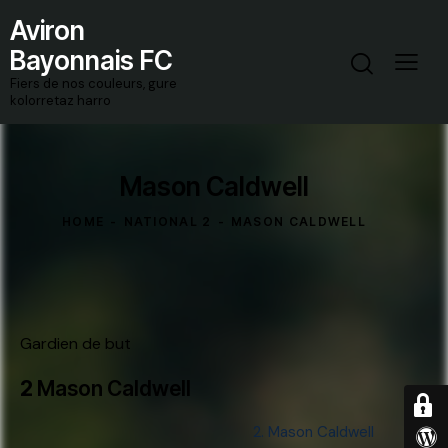
Aviron
Bayonnais FC
Fiers de nos couleurs, gure
kolorretaz harro
Mason Caldwell
HOME
NATIONAL 2
MASON CALDWELL
Gardien de but
2
Mason Caldwell