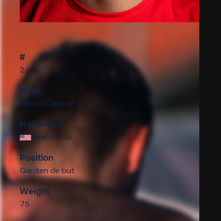
#
2
Nom
Mason Caldwell
Nationalité
États-Unis
Position
Gardien de but
Weight
75