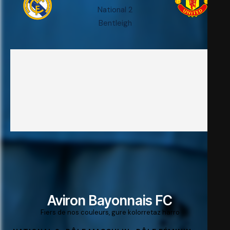
National 2
Bentleigh
Aviron Bayonnais FC
Fiers de nos couleurs, gure kolorretaz harro