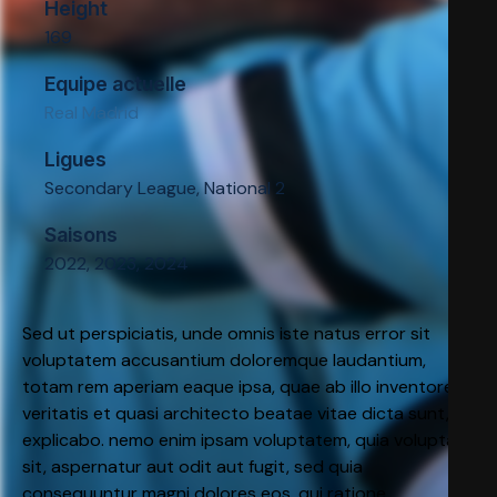
Height
169
Equipe actuelle
Real Madrid
Ligues
Secondary League, National 2
Saisons
2022, 2023, 2024
Sed ut perspiciatis, unde omnis iste natus error sit
voluptatem accusantium doloremque laudantium,
totam rem aperiam eaque ipsa, quae ab illo inventore
veritatis et quasi architecto beatae vitae dicta sunt,
explicabo. nemo enim ipsam voluptatem, quia voluptas
sit, aspernatur aut odit aut fugit, sed quia
consequuntur magni dolores eos, qui ratione