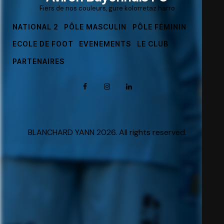
Fiers de nos couleurs, gure kolorretaz harro
NATIONAL 2
PÔLE MASCULIN
PÔLE FÉMININ
ECOLE DE FOOT
EVENEMENTS
LE CLUB
PARTENAIRES
BLANCHARD YANN 2026. All rights reserved.