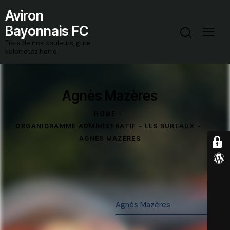
Aviron
Bayonnais FC
Fiers de nos couleurs, gure
kolorretaz harro
Agnès Mazères
HOME
ORGANIGRAMME ADMINISTRATIF - LES BUREAUX
AGNÈS MAZÈRES