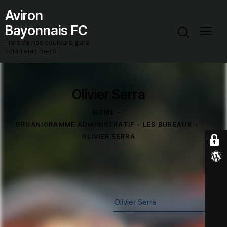
Aviron
Bayonnais FC
Fiers de nos couleurs, gure
kolorretaz harro
Olivier Serra
HOME
ORGANIGRAMME ADMINISTRATIF - LES BUREAUX
OLIVIER SERRA