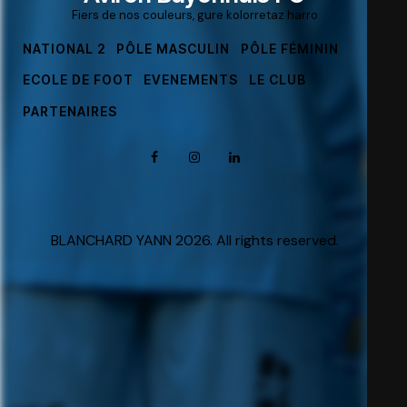
Fiers de nos couleurs, gure kolorretaz harro
NATIONAL 2
PÔLE MASCULIN
PÔLE FÉMININ
ECOLE DE FOOT
EVENEMENTS
LE CLUB
PARTENAIRES
BLANCHARD YANN 2026. All rights reserved.