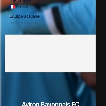
Nationalité
France
Equipe actuelle
Aviron Bayonnais
Aviron Bayonnais FC