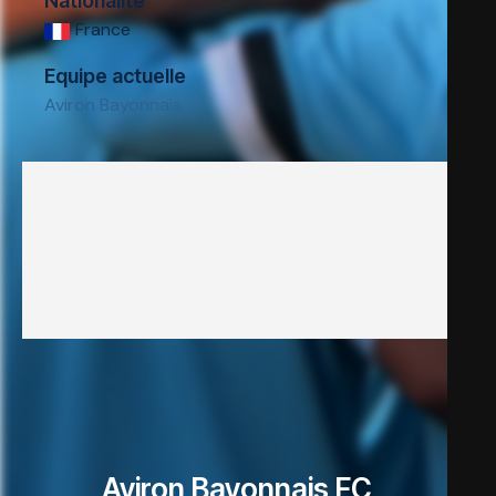
Nationalité
France
Equipe actuelle
Aviron Bayonnais
Aviron Bayonnais FC