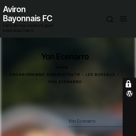
Aviron
Bayonnais FC
Fiers de nos couleurs, gure
kolorretaz harro
Yon Ecenarro
HOME
ORGANIGRAMME ADMINISTRATIF - LES BUREAUX
YON ECENARRO