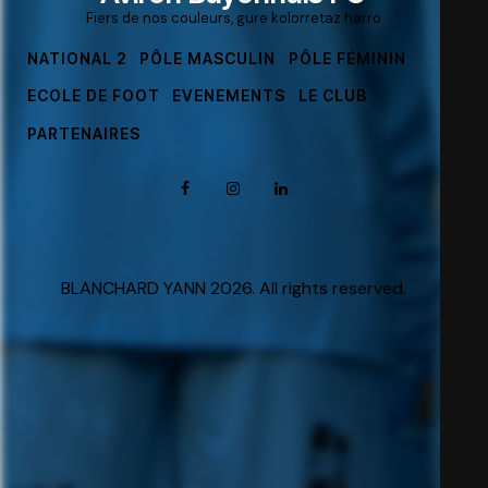
Fiers de nos couleurs, gure kolorretaz harro
NATIONAL 2
PÔLE MASCULIN
PÔLE FÉMININ
ECOLE DE FOOT
EVENEMENTS
LE CLUB
PARTENAIRES
BLANCHARD YANN 2026. All rights reserved.